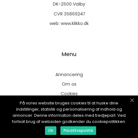
web:
www.klikko.dk
Menu
Annoncering
Om os
Cookies
På vores website bruges cookies til at huske dine
Kontakt os
indstillinger, statistik og personalisering af indhold og
Sitemap
annoncer. Denne information deles med tredjepart. Ved
fortsat brug af websiden godkender du cookiepolitikken.
Ok
Privatlivspolitik