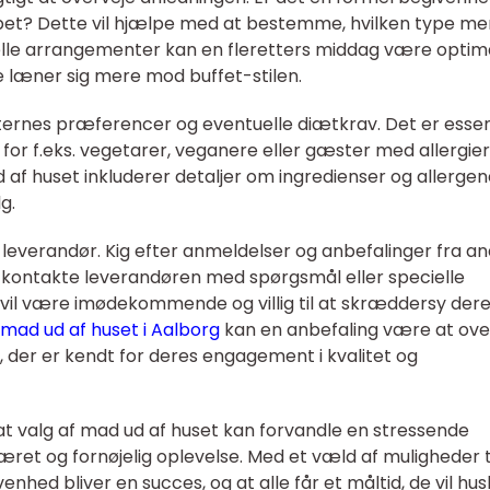
pet? Dette vil hjælpe med at bestemme, hvilken type m
lle arrangementer kan en fleretters middag være optima
læner sig mere mod buffet-stilen.
ternes præferencer og eventuelle diætkrav. Det er essen
r for f.eks. vegetarer, veganere eller gæster med allergier
 af huset inkluderer detaljer om ingredienser og allergen
g.
 leverandør. Kig efter anmeldelser og anbefalinger fra a
t kontakte leverandøren med spørgsmål eller specielle
vil være imødekommende og villig til at skræddersy der
mad ud af huset i Aalborg
kan en anbefaling være at ove
der er kendt for deres engagement i kvalitet og
 valg af mad ud af huset kan forvandle en stressende
ret og fornøjelig oplevelse. Med et væld af muligheder t
enhed bliver en succes, og at alle får et måltid, de vil hus