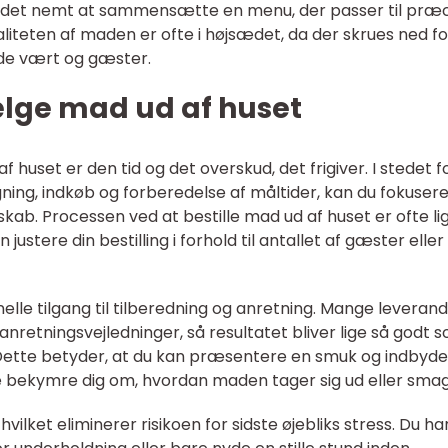
ør det nemt at sammensætte en menu, der passer til præc
valiteten af maden er ofte i højsædet, da der skrues ned fo
åde vært og gæster.
ælge mad ud af huset
huset er den tid og det overskud, det frigiver. I stedet f
ning, indkøb og forberedelse af måltider, kan du fokuser
kab. Processen ved at bestille mad ud af huset er ofte lig
ustere din bestilling i forhold til antallet af gæster eller
elle tilgang til tilberedning og anretning. Mange leveran
nretningsvejledninger, så resultatet bliver lige så godt 
t. Dette betyder, at du kan præsentere en smuk og indbyd
le bekymre dig om, hvordan maden tager sig ud eller smag
ilket eliminerer risikoen for sidste øjebliks stress. Du har