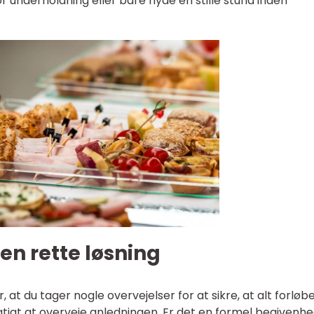
for underholdning eller bare nyde en stille stund inden
den rette løsning
at du tager nogle overvejelser for at sikre, at alt forløb
gtigt at overveje anledningen. Er det en formel begivenhe