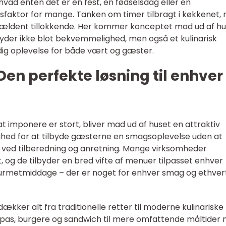
ad enten det er en fest, en fødselsdag eller en
ssfaktor for mange. Tanken om timer tilbragt i køkkenet,
sjældent tillokkende. Her kommer konceptet mad ud af h
lbyder ikke blot bekvemmelighed, men også et kulinarisk
dig oplevelse for både vært og gæster.
Den perfekte løsning til enhver
t imponere er stort, bliver mad ud af huset en attraktiv
ghed for at tilbyde gæsterne en smagsoplevelse uden at
e ved tilberedning og anretning. Mange virksomheder
t, og de tilbyder en bred vifte af menuer tilpasset enhver
l gourmetmiddage – der er noget for enhver smag og ethver
kker alt fra traditionelle retter til moderne kulinariske
 tapas, burgere og sandwich til mere omfattende måltider