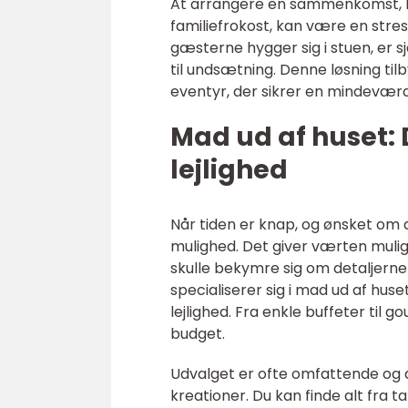
At arrangere en sammenkomst, hv
familiefrokost, kan være en stre
gæsterne hygger sig i stuen, er 
til undsætning. Denne løsning ti
eventyr, der sikrer en mindevær
Mad ud af huset: 
lejlighed
Når tiden er knap, og ønsket om a
mulighed. Det giver værten muli
skulle bekymre sig om detaljern
specialiserer sig i mad ud af huse
lejlighed. Fra enkle buffeter ti
budget.
Udvalget er ofte omfattende og dæ
kreationer. Du kan finde alt fra