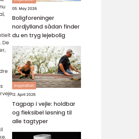
enu
05. May 2026
l,
Boligforeninger
nordjylland sådan finder
du en tryg lejebolig
tielt
. De
er,
ndre
es
inspiration
rveje
12. April 2026
Tagpap i vejle: holdbar
og fleksibel løsning til
alle tagtyper
il
ke.