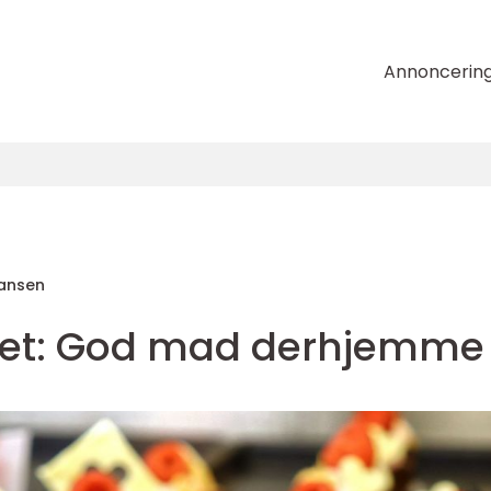
Annoncerin
hansen
set: God mad derhjemme