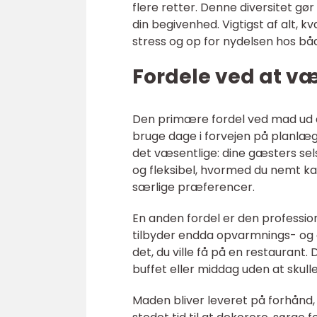
flere retter. Denne diversitet g
din begivenhed. Vigtigst af alt, k
stress og op for nydelsen hos b
Fordele ved at v
Den primære fordel ved mad ud af 
bruge dage i forvejen på planlæg
det væsentlige: dine gæsters sels
og fleksibel, hvormed du nemt kan j
særlige præferencer.
En anden fordel er den profession
tilbyder endda opvarmnings- og a
det, du ville få på en restauran
buffet eller middag uden at skul
Maden bliver leveret på forhånd, hv