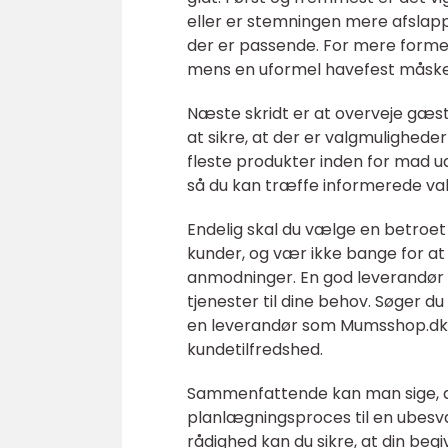
eller er stemningen mere afslap
der er passende. For mere forme
mens en uformel havefest måske 
Næste skridt er at overveje gæs
at sikre, at der er valgmulighede
fleste produkter inden for mad ud
så du kan træffe informerede val
Endelig skal du vælge en betroet
kunder, og vær ikke bange for a
anmodninger. En god leverandør 
tjenester til dine behov. Søger du
en leverandør som Mumsshop.dk, 
kundetilfredshed.
Sammenfattende kan man sige, at
planlægningsproces til en ubesvæ
rådighed kan du sikre, at din begiv