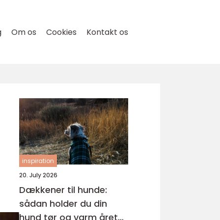
g
Om os
Cookies
Kontakt os
inspiration
20. July 2026
Dækkener til hunde:
sådan holder du din
hund tør og varm året