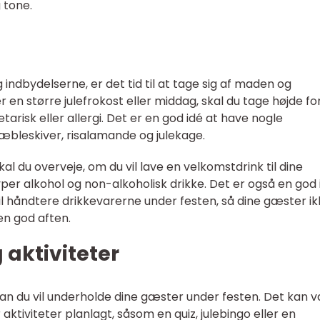
 tone.
 indbydelserne, er det tid til at tage sig af maden og
 en større julefrokost eller middag, skal du tage højde fo
arisk eller allergi. Det er en god idé at have nogle
æbleskiver, risalamande og julekage.
al du overveje, om du vil lave en velkomstdrink til dine
typer alkohol og non-alkoholisk drikke. Det er også en god 
il håndtere drikkevarerne under festen, så dine gæster i
en god aften.
aktiviteter
dan du vil underholde dine gæster under festen. Det kan 
 aktiviteter planlagt, såsom en quiz, julebingo eller en