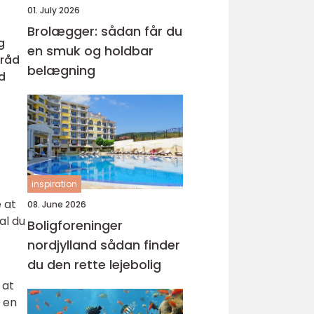
01. July 2026
Brolægger: sådan får du
g
en smuk og holdbar
 råd
belægning
d
inspiration
 at
08. June 2026
al du
Boligforeninger
nordjylland sådan finder
du den rette lejebolig
 at
e en