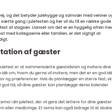
vej, og det betyder julehygge og samvær med venner o
at sætte gang i julefesten og her vil du få en række gode
efest af slagsen. Uanset om det er en hyggelig aften me
ost med kollegaerne eller familien, er det vigtigt at
igt.
itation af gæster
n julefest er at sammensætte gæstelisten og invitere dine
idé om, hvem du gerne vil invitere, men det er en god idé
ov og præferencer. Hvis du planlægger en større fest, sk
i god tid, så dine gæster kan planlægge deres kalender
ema i din julefest, der vil gøre det lettere for dine gæster
om eller medbringe. Et tema kan også bidrage til at skab