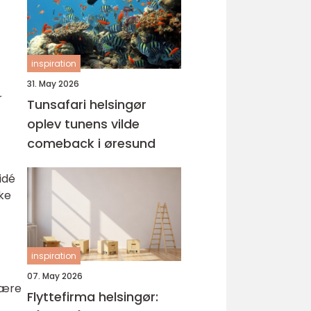
inspiration
31. May 2026
r
Tunsafari helsingør
oplev tunens vilde
comeback i øresund
idé
kke
inspiration
07. May 2026
være
Flyttefirma helsingør: