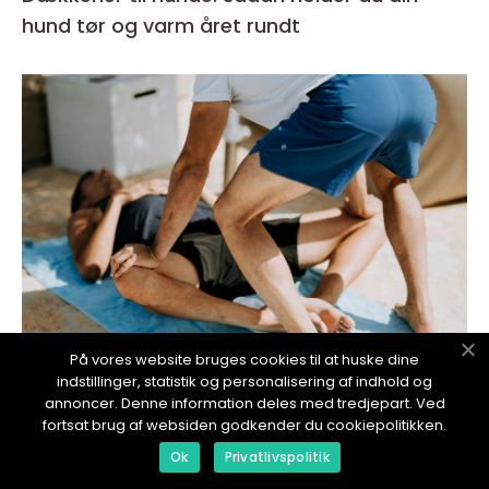
hund tør og varm året rundt
På vores website bruges cookies til at huske dine
indstillinger, statistik og personalisering af indhold og
inspiration
annoncer. Denne information deles med tredjepart. Ved
fortsat brug af websiden godkender du cookiepolitikken.
03. July 2026
Kiropraktor københavn sådan vælger du den
Ok
Privatlivspolitik
rette behandling til dine smerter