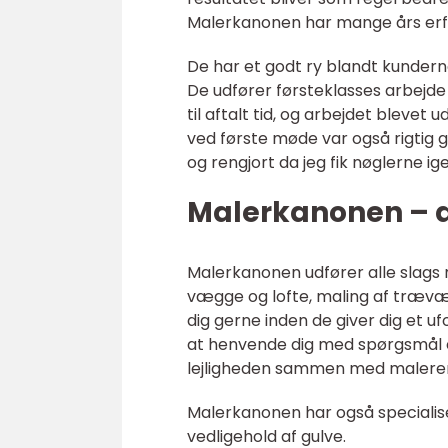
Malerkanonen har mange års erf
De har et godt ry blandt kunde
De udfører førsteklasses arbejde
til aftalt tid, og arbejdet blevet 
ved første møde var også rigtig g
og rengjort da jeg fik nøglerne 
Malerkanonen – di
Malerkanonen udfører alle slags m
vægge og lofte, maling af trævær
dig gerne inden de giver dig et u
at henvende dig med spørgsmål el
lejligheden sammen med maleren, o
Malerkanonen har også specialiser
vedligehold af gulve.