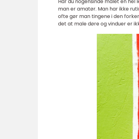
Har du nogensinde malet en hel lej
man er amatør. Man har ikke ruti
ofte gør man tingene i den forke
det at male døre og vinduer er ikke 