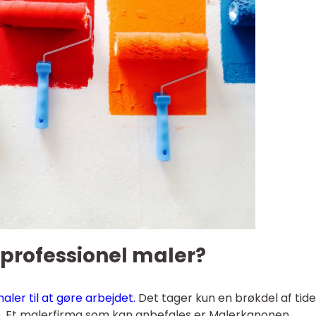
 professionel maler?
aler til at gøre arbejdet.
Det tager kun en brøkdel af tid
e. Et malerfirma som kan anbefales er Malerkanonen.