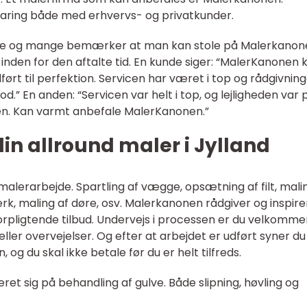
aring både med erhvervs- og privatkunder.
rne og mange bemærker at man kan stole på Malerkanon
 inden for den aftalte tid. En kunde siger: “MalerKanonen
udført til perfektion. Servicen har været i top og rådgivnin
od.” En anden: “Servicen var helt i top, og lejligheden va
igen. Kan varmt anbefale MalerKanonen.”
n allround maler i Jylland
alerarbejde. Spartling af vægge, opsætning af filt, mali
k, maling af døre, osv. Malerkanonen rådgiver og inspire
forpligtende tilbud. Undervejs i processen er du velkommen
ler overvejelser. Og efter at arbejdet er udført syner du
g du skal ikke betale før du er helt tilfreds.
et sig på behandling af gulve. Både slipning, høvling og