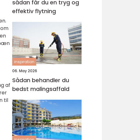
sådan får du en tryg og
effektiv flytning
en.
 kom
gen
r pæn
inspiration
06. May 2026
Sådan behandler du
ng af
bedst malingsaffald
rer
 til
inspiration