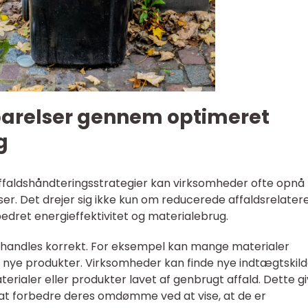
arelser gennem optimeret
g
ffaldshåndteringsstrategier kan virksomheder ofte opnå
r. Det drejer sig ikke kun om reducerede affaldsrelater
dret energieffektivitet og materialebrug.
behandles korrekt. For eksempel kan mange materialer
 nye produkter. Virksomheder kan finde nye indtægtskild
rialer eller produkter lavet af genbrugt affald. Dette g
at forbedre deres omdømme ved at vise, at de er