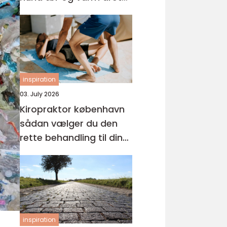
rundt
inspiration
03. July 2026
Kiropraktor københavn
sådan vælger du den
rette behandling til dine
smerter
inspiration