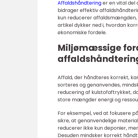
Affaldshåndtering
er en vital del
bidrager effektiv affaldshåndterin
kun reducerer affaldsmængden,
artikel dykker ned i, hvordan ko
økonomiske fordele.
Miljømæssige ford
affaldshåndterin
Affald, der håndteres korrekt, ka
sorteres og genanvendes, mindsk
reducering af kulstofaftrykket, d
store mængder energi og ressou
For eksempel, ved at fokusere p
sikre, at genanvendelige material
reducerer ikke kun deponier, men
Desuden mindsker korrekt håndtere