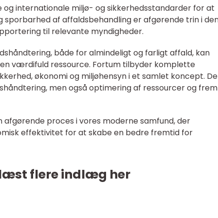
 og internationale miljø- og sikkerhedsstandarder for at
g sporbarhed af affaldsbehandling er afgørende trin i de
rapportering til relevante myndigheder.
dshåndtering, både for almindeligt og farligt affald, kan
n værdifuld ressource. Fortum tilbyder komplette
sikkerhed, økonomi og miljøhensyn i et samlet koncept. De
aldshåndtering, men også optimering af ressourcer og fr
en afgørende proces i vores moderne samfund, der
isk effektivitet for at skabe en bedre fremtid for
læst flere indlæg her