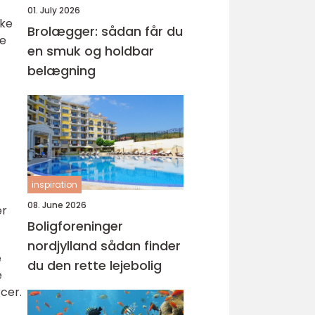
01. July 2026
kke
Brolægger: sådan får du
ne
en smuk og holdbar
belægning
inspiration
08. June 2026
er
Boligforeninger
nordjylland sådan finder
e
du den rette lejebolig
e
cer.