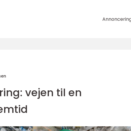
Annoncerin
sen
ing: vejen til en
emtid