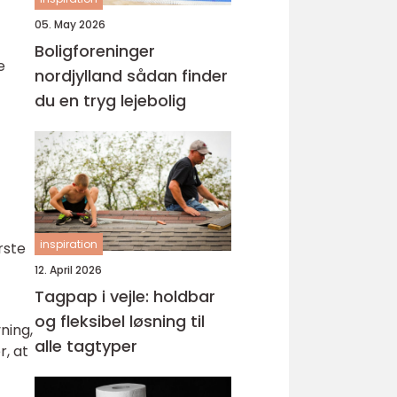
05. May 2026
Boligforeninger
e
nordjylland sådan finder
du en tryg lejebolig
inspiration
rste
12. April 2026
Tagpap i vejle: holdbar
og fleksibel løsning til
ning,
alle tagtyper
r, at