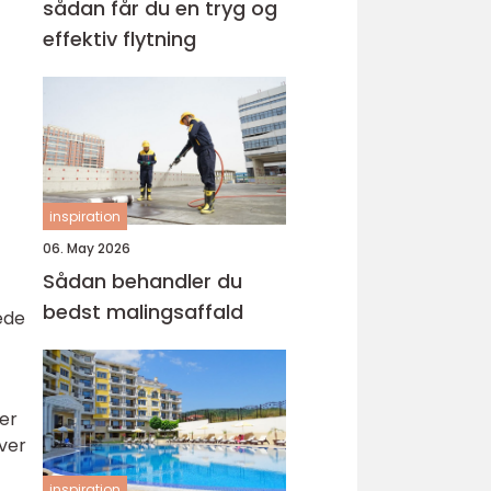
sådan får du en tryg og
effektiv flytning
inspiration
06. May 2026
Sådan behandler du
bedst malingsaffald
ede
er
iver
inspiration