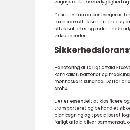
engagerede i bæredygtighed og 
Desuden kan omkostningerne forb
minimere affaldsmængden og ma
affaldsafgifter og reducerede udg
virksomheden.
Sikkerhedsforansta
Håndtering af farligt affald kr
kemikalier, batterier og medicinsk
menneskers sundhed. Derfor er d
omhu.
Det er essentielt at klasificere og
transporteret og behandlet sikker
planlægning og specialiseret log
farligt affald bliver sammensat,