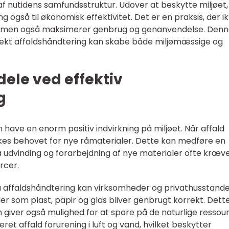
 af nutidens samfundsstruktur. Udover at beskytte miljøet,
g også til økonomisk effektivitet. Det er en praksis, der i
 men også maksimerer genbrug og genanvendelse. Den
rrekt affaldshåndtering kan skabe både miljømæssige og
ele ved effektiv
g
n have en enorm positiv indvirkning på miljøet. Når affald
es behovet for nye råmaterialer. Dette kan medføre en
a udvinding og forarbejdning af nye materialer ofte kræv
rcer.
å affaldshåndtering kan virksomheder og privathusstand
er som plast, papir og glas bliver genbrugt korrekt. Dett
 giver også mulighed for at spare på de naturlige ressour
t affald forurening i luft og vand, hvilket beskytter