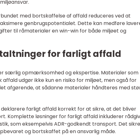
miljøansvar.
undet med bortskaffelse af affald reduceres ved at
ksimere genbrugspotentialet. Dette kan medføre laver
ifter til råmaterialer en win-win for både miljøet og
ltninger for farligt affald
æver særlig opmærksomhed og ekspertise. Materialer som
 affald udgør ikke kun en risiko for miljøet, men også for
et afgørende, at sådanne materialer håndteres med stø
 deklarere farligt affald korrekt for at sikre, at det bliver
t. Komplette løsninger for farligt affald inkluderer rådgiv
istik, som eksempelvis ADR-godkendt transport. Det sikre
 opbevaret og bortskaffet på en ansvarlig måde.