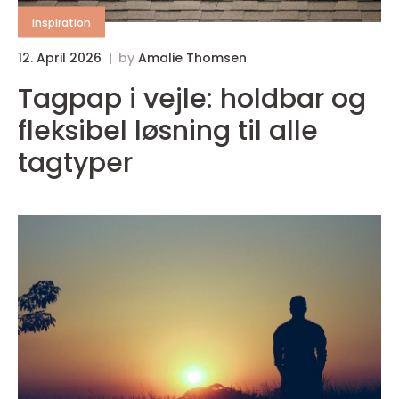
inspiration
12. April 2026
by
Amalie Thomsen
0
Tagpap i vejle: holdbar og
fleksibel løsning til alle
tagtyper