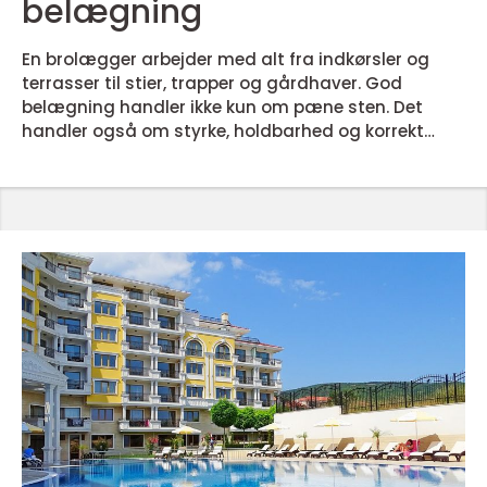
belægning
En brolægger arbejder med alt fra indkørsler og
terrasser til stier, trapper og gårdhaver. God
belægning handler ikke kun om pæne sten. Det
handler også om styrke, holdbarhed og korrekt
afvanding, så du undgår dyre skader senere.
Mange opdager først forskellen på godt og dårligt
udført belægningsarbejde, når fliserne begynder at
vippe, sætte sig eller gro...